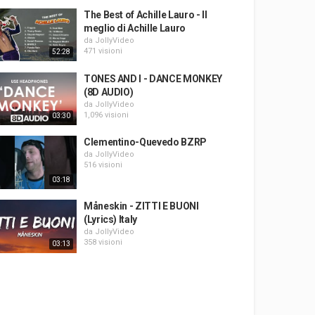
The Best of Achille Lauro - Il
meglio di Achille Lauro
da
JollyVideo
471 visioni
52:28
TONES AND I - DANCE MONKEY
(8D AUDIO)
da
JollyVideo
1,096 visioni
03:30
Clementino-Quevedo BZRP
da
JollyVideo
516 visioni
03:18
Måneskin - ZITTI E BUONI
(Lyrics) Italy
da
JollyVideo
358 visioni
03:13