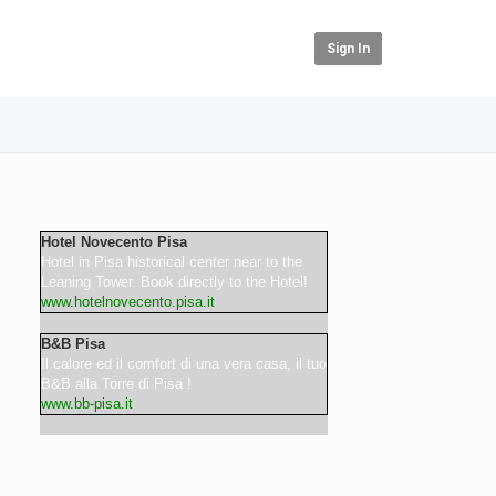
Sign In
Hotel Novecento Pisa
Hotel in Pisa historical center near to the
Leaning Tower. Book directly to the Hotel!
www.hotelnovecento.pisa.it
B&B Pisa
Il calore ed il comfort di una vera casa, il tuo
B&B alla Torre di Pisa !
www.bb-pisa.it