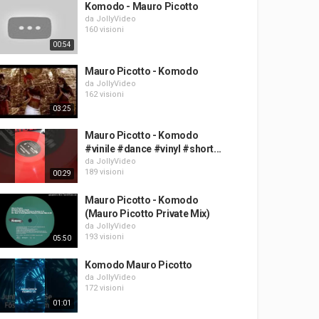
Komodo - Mauro Picotto
da
JollyVideo
160 visioni
00:54
Mauro Picotto - Komodo
da
JollyVideo
162 visioni
03:25
Mauro Picotto - Komodo
#vinile #dance #vinyl #short...
da
JollyVideo
189 visioni
00:29
Mauro Picotto - Komodo
(Mauro Picotto Private Mix)
da
JollyVideo
193 visioni
05:50
Komodo Mauro Picotto
da
JollyVideo
172 visioni
01:01