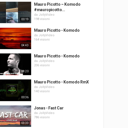
Mauro Picotto – Komodo
#mauropicotto...
da
JollyVideo
198 visioni
00:19
Mauro Picotto - Komodo
da
JollyVideo
164 visioni
04:43
Mauro Picotto - Komodo
da
JollyVideo
206 visioni
08:20
Mauro Picotto - Komodo RmX
da
JollyVideo
140 visioni
00:36
Jonas - Fast Car
da
JollyVideo
786 visioni
03:33