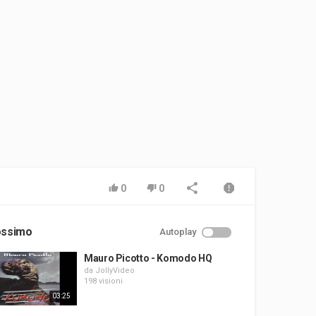
0
0
ossimo
Autoplay
Mauro Picotto - Komodo HQ
da
JollyVideo
198 visioni
03:25