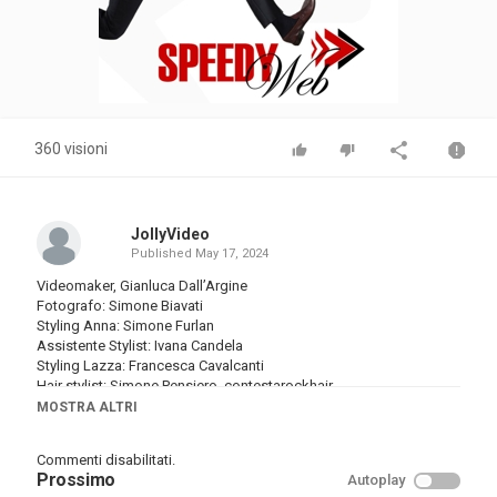
360 visioni
JollyVideo
Published
May 17, 2024
Videomaker, Gianluca Dall’Argine
Fotografo: Simone Biavati
Styling Anna: Simone Furlan
Assistente Stylist: Ivana Candela
Styling Lazza: Francesca Cavalcanti
Hair stylist: Simone Pensiero, contestarockhair
MOSTRA ALTRI
Categoria
Musica
Commenti disabilitati.
Tags
Prossimo
Autoplay