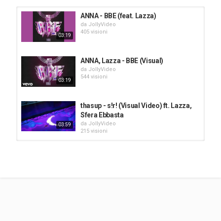
ANNA
,
Lazza
,
CUORI
ANNA - BBE (feat. Lazza)
da
JollyVideo
405 visioni
03:19
ANNA, Lazza - BBE (Visual)
da
JollyVideo
544 visioni
03:19
thasup - s!r! (Visual Video) ft. Lazza,
Sfera Ebbasta
da
JollyVideo
03:59
215 visioni
ANNA, Lazza - BBE
da
JollyVideo
551 visioni
03:24
Anna, Lazza - BBE ( Lyrics/Testo)
da
JollyVideo
666 visioni
03:19