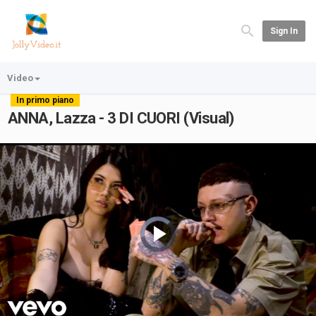
Sign In
Video
In primo piano
ANNA, Lazza - 3 DI CUORI (Visual)
Video
Player
is
loading.
Play