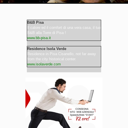
Video
B&B Pisa
Il calore ed il comfort di una vera casa, il tuo
B&B alla Torre di Pisa !
www.bb-pisa.it
Residence Isola Verde
Residence in Pisa Cisanello, not far away
from the city historical center.
www.isolaverde.com