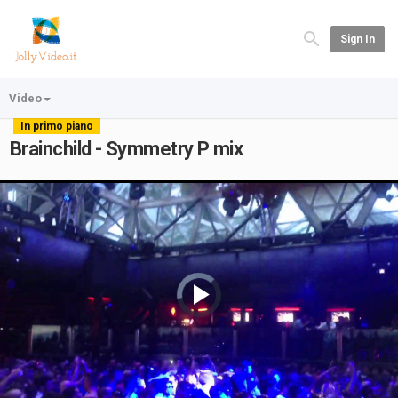
Sign In
Video
In primo piano
Brainchild - Symmetry P mix
Video
Player
is
loading.
Play