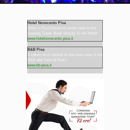
Video
Hotel Novecento Pisa
Hotel in Pisa historical center near to the
Leaning Tower. Book directly to the Hotel!
www.hotelnovecento.pisa.it
B&B Pisa
Il calore ed il comfort di una vera casa, il tuo
B&B alla Torre di Pisa !
www.bb-pisa.it