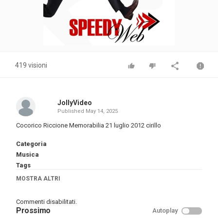
419 visioni
JollyVideo
Published
May 14, 2025
Cocorico Riccione Memorabilia 21 luglio 2012 cirillo
Categoria
Musica
Tags
Techno
,
Trance
,
Eye
MOSTRA ALTRI
Commenti disabilitati.
Prossimo
Autoplay