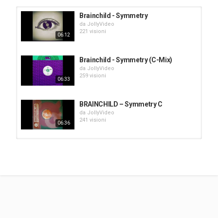
Brainchild - Symmetry
da
JollyVideo
221 visioni
06:12
Brainchild - Symmetry (C-Mix)
da
JollyVideo
259 visioni
06:33
BRAINCHILD – Symmetry C
da
JollyVideo
241 visioni
06:36
Brainchild - Symmetry (P-Mix)
da
JollyVideo
256 visioni
06:10
brainchild symmetry c
da
JollyVideo
634 visioni
06:34