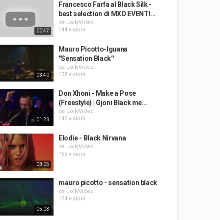
Francesco Farfa al Black Silk -
best selection di MXO EVENTI...
da
JollyVideo
144 visioni
00:47
Mauro Picotto-Iguana
''Sensation Black''
da
JollyVideo
138 visioni
03:40
Don Xhoni - Make a Pose
(Freestyle) | Gjoni Black me...
da
JollyVideo
145 visioni
01:23
Elodie - Black Nirvana
da
JollyVideo
163 visioni
03:05
mauro picotto - sensation black
da
JollyVideo
174 visioni
05:03