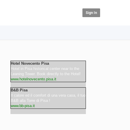
Sign In
Hotel Novecento Pisa
Hotel in Pisa historical center near to the
Leaning Tower. Book directly to the Hotel!
www.hotelnovecento.pisa.it
B&B Pisa
Il calore ed il comfort di una vera casa, il tuo
B&B alla Torre di Pisa !
www.bb-pisa.it