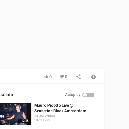
0
0
ossimo
Autoplay
Mauro Picotto Live @
Sensation Black Amsterdam...
da
JollyVideo
232 visioni
1:12:38