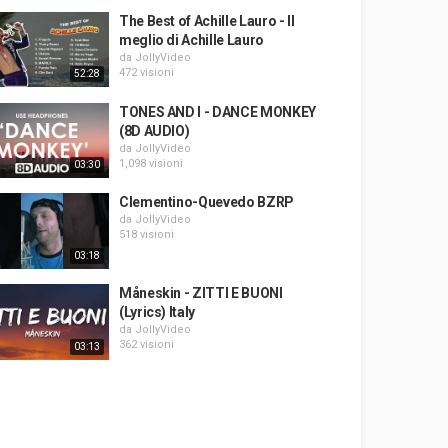
The Best of Achille Lauro - Il
meglio di Achille Lauro
da
JollyVideo
472 visioni
52:28
TONES AND I - DANCE MONKEY
(8D AUDIO)
da
JollyVideo
1,098 visioni
03:30
Clementino-Quevedo BZRP
da
JollyVideo
518 visioni
03:18
Måneskin - ZITTI E BUONI
(Lyrics) Italy
da
JollyVideo
362 visioni
03:13