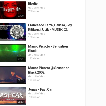
Elodie
da
JollyVideo
208 visioni
03:29
Francesco Farfa, Hamsa, Joy
Kitikonti, Ubik - MUSEK 02...
da
JollyVideo
160 visioni
11:08
Mauro Picotto - Sensation
Black
da
JollyVideo
182 visioni
05:04
Mauro Picotto @ Sensation
Black 2002
da
JollyVideo
174 visioni
05:03
Jonas - Fast Car
da
JollyVideo
788 visioni
03:33