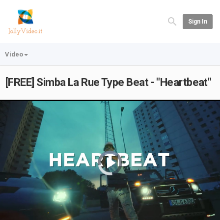
Sign In
Video
[FREE] Simba La Rue Type Beat - "Heartbeat"
Video
Player
is
loading.
Play