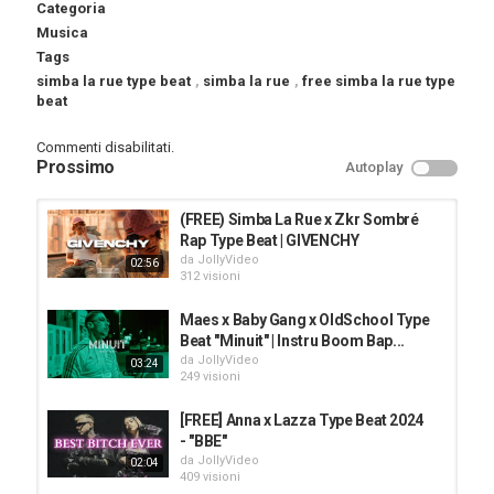
Categoria
Musica
Tags
simba la rue type beat
,
simba la rue
,
free simba la rue type
beat
Commenti disabilitati.
Prossimo
Autoplay
(FREE) Simba La Rue x Zkr Sombré
Rap Type Beat | GIVENCHY
da
JollyVideo
02:56
312 visioni
Maes x Baby Gang x OldSchool Type
Beat "Minuit" | Instru Boom Bap...
da
JollyVideo
03:24
249 visioni
[FREE] Anna x Lazza Type Beat 2024
- "BBE"
da
JollyVideo
02:04
409 visioni