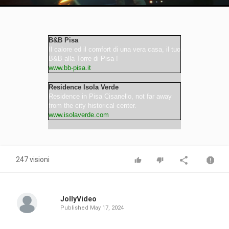
Video
B&B Pisa
Il calore ed il comfort di una vera casa, il tuo
B&B alla Torre di Pisa !
www.bb-pisa.it
Residence Isola Verde
Residence in Pisa Cisanello, not far away
from the city historical center.
www.isolaverde.com
247 visioni
JollyVideo
Published
May 17, 2024