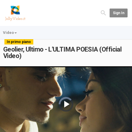
Sign In
Video
In primo piano
Geolier, Ultimo - L'ULTIMA POESIA (Official
Video)
Video
Player
is
loading.
Play