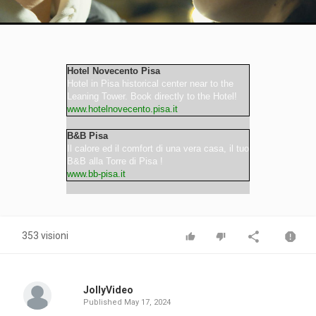
Video
Hotel Novecento Pisa
Hotel in Pisa historical center near to the
Leaning Tower. Book directly to the Hotel!
www.hotelnovecento.pisa.it
B&B Pisa
Il calore ed il comfort di una vera casa, il tuo
B&B alla Torre di Pisa !
www.bb-pisa.it
353 visioni
JollyVideo
Published
May 17, 2024