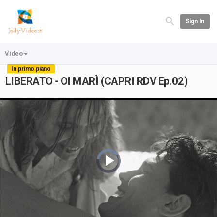
Sign In
Video
In primo piano
LIBERATO - OI MARÌ (CAPRI RDV Ep.02)
Video
Player
is
loading.
Play