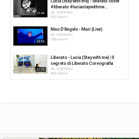
Lucia (stay with me) - liberato cover
#liberato #luciastaywithme...
da
JollyVideo
01:44
402 visioni
Nino D'Angelo - Marì (Live)
da
JollyVideo
326 visioni
03:54
Liberato - Lucia (Stay with me) | Il
segreto di Liberato Coreografia
da
JollyVideo
01:15
465 visioni
LIBERATO - TU T'E SCURDAT' 'E ME
da
JollyVideo
335 visioni
04:38
LIBERATO - LUCIA (STAY WITH ME) /
OST "IL SEGRETO DI LIBERATO"...
da
JollyVideo
03:20
971 visioni