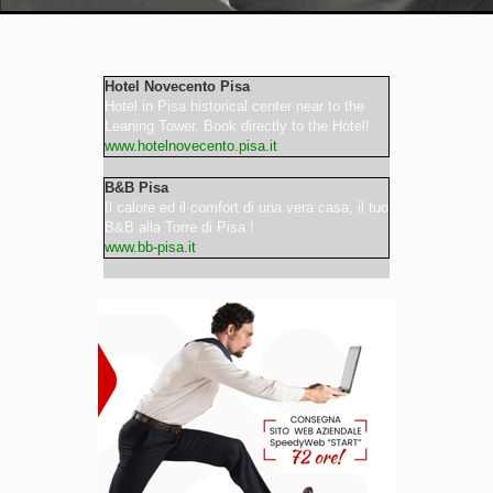
Video
Hotel Novecento Pisa
Hotel in Pisa historical center near to the
Leaning Tower. Book directly to the Hotel!
www.hotelnovecento.pisa.it
B&B Pisa
Il calore ed il comfort di una vera casa, il tuo
B&B alla Torre di Pisa !
www.bb-pisa.it