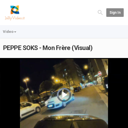
Sign In
Video
PEPPE SOKS - Mon Frère (Visual)
Video
Player
is
loading.
Play