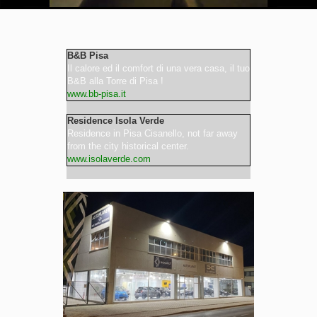
Video
B&B Pisa
Il calore ed il comfort di una vera casa, il tuo
B&B alla Torre di Pisa !
www.bb-pisa.it
Residence Isola Verde
Residence in Pisa Cisanello, not far away
from the city historical center.
www.isolaverde.com