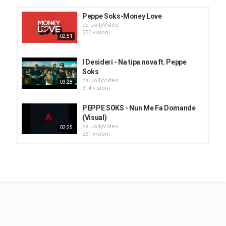
Peppe Soks-Money Love
da
JollyVideo
250 visioni
02:51
I Desideri - Na tipa nova ft. Peppe
Soks
da
JollyVideo
03:28
314 visioni
PEPPE SOKS - Nun Me Fa Domande
(Visual)
da
JollyVideo
02:25
251 visioni
PEPPE SOKS - Liberty (Prod. Dat Boi
Dee)
da
JollyVideo
03:11
245 visioni
N'ata Chiamata (feat. Peppe Soks)
da
JollyVideo
261 visioni
02:18